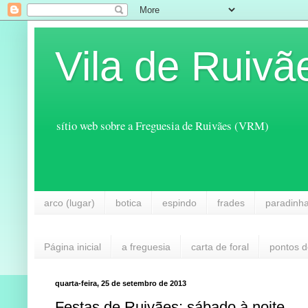
Vila de Ruivã
sítio web sobre a Freguesia de Ruivães (VRM)
arco (lugar)
botica
espindo
frades
paradinh
Página inicial
a freguesia
carta de foral
pontos d
quarta-feira, 25 de setembro de 2013
Festas de Ruivães: sábado à noite