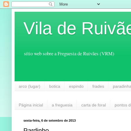
Vila de Ruivã
sítio web sobre a Freguesia de Ruivães (VRM)
arco (lugar)
botica
espindo
frades
paradinh
Página inicial
a freguesia
carta de foral
pontos d
sexta-feira, 6 de setembro de 2013
Pardinho