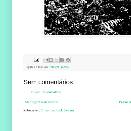
lugares e motivos:
fotos pb
,
picota
Sem comentários:
Enviar um comentário
Mensagem mais recente
Página in
Subscrever:
Enviar feedback (Atom)