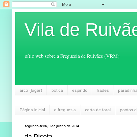
Vila de Ruivã
sítio web sobre a Freguesia de Ruivães (VRM)
arco (lugar)
botica
espindo
frades
paradinh
Página inicial
a freguesia
carta de foral
pontos d
segunda-feira, 9 de junho de 2014
da Picota