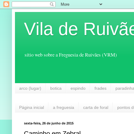
Vila de Ruivã
sítio web sobre a Freguesia de Ruivães (VRM)
arco (lugar)
botica
espindo
frades
paradinh
Página inicial
a freguesia
carta de foral
pontos d
sexta-feira, 26 de junho de 2015
Caminho em Zebral