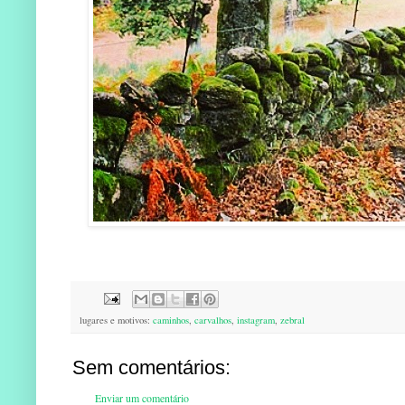
lugares e motivos:
caminhos
,
carvalhos
,
instagram
,
zebral
Sem comentários:
Enviar um comentário