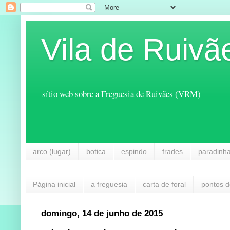
Vila de Ruivã
sítio web sobre a Freguesia de Ruivães (VRM)
arco (lugar)
botica
espindo
frades
paradinh
Página inicial
a freguesia
carta de foral
pontos d
domingo, 14 de junho de 2015