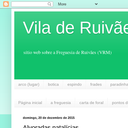
Vila de Ruivã
sítio web sobre a Freguesia de Ruivães (VRM)
arco (lugar)
botica
espindo
frades
paradinh
Página inicial
a freguesia
carta de foral
pontos d
domingo, 20 de dezembro de 2015
Alvoradas natalícias