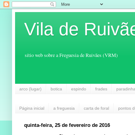
Vila de Ruivã
sítio web sobre a Freguesia de Ruivães (VRM)
arco (lugar)
botica
espindo
frades
paradinh
Página inicial
a freguesia
carta de foral
pontos d
quinta-feira, 25 de fevereiro de 2016