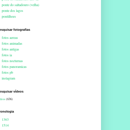
ponte do saltadouro (velha)
ponte dos lagos
pontilhoes
esquisar fotografias
fotos aereas
fotos animadas
fotos antigas
fotos ia
fotos nocturnas
fotos panoramicas
fotos pb
instagram
esquisar vídeos
deos
(636)
ronologia
1363
1514