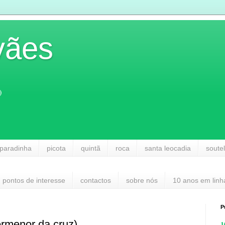
vães
)
paradinha
picota
quintã
roca
santa leocadia
soute
pontos de interesse
contactos
sobre nós
10 anos em linh
P
rmenor da cruz)
1