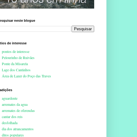
esquisar neste blogue
ítios de interesse
pontos de interesse
Pelourinho de Ruivães
Ponte da Misarela
Lage dos Cantinhos
Área de Lazer do Poço das Traves
radições
aguardente
arremates da agua
arremates de oferendas
cantar dos reis
desfolhada
dia dos atrancamentos
ditos populares