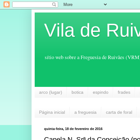
Vila de Rui
sítio web sobre a Freguesia de Ruivães (VRM
arco (lugar)
botica
espindo
frades
Página inicial
a freguesia
carta de foral
quinta-feira, 18 de fevereiro de 2016
Capela N. Srª da Conceição (po