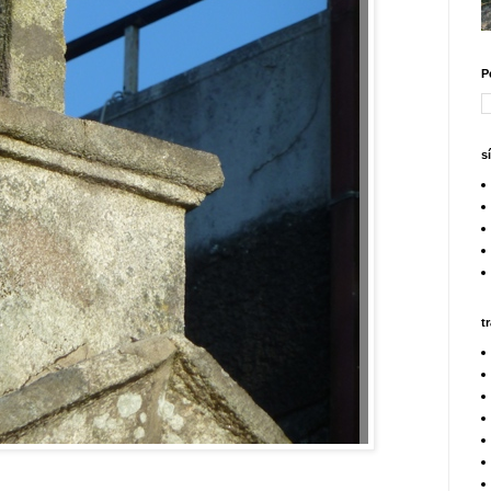
P
s
t