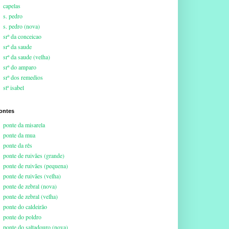
capelas
s. pedro
s. pedro (nova)
srª da conceicao
srª da saude
srª da saude (velha)
srª do amparo
srª dos remedios
stª isabel
ontes
ponte da misarela
ponte da mua
ponte da rês
ponte de ruivães (grande)
ponte de ruivães (pequena)
ponte de ruivães (velha)
ponte de zebral (nova)
ponte de zebral (velha)
ponte do caldeirão
ponte do poldro
ponte do saltadouro (nova)