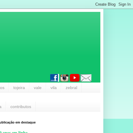
los
tojeira
vale
vila
zebral
a
contributos
ublicação em destaque
0 anos em linha