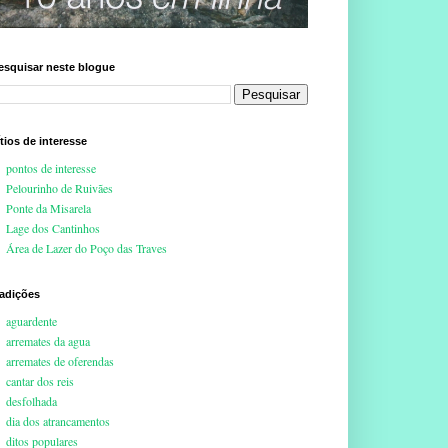
esquisar neste blogue
ítios de interesse
pontos de interesse
Pelourinho de Ruivães
Ponte da Misarela
Lage dos Cantinhos
Área de Lazer do Poço das Traves
radições
aguardente
arremates da agua
arremates de oferendas
cantar dos reis
desfolhada
dia dos atrancamentos
ditos populares