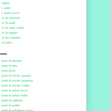
capelas
s. pedro
s. pedro (nova)
srª da conceicao
srª da saude
srª da saude (velha)
srª do amparo
srª dos remedios
stª isabel
ontes
ponte da misarela
ponte da mua
ponte da rês
ponte de ruivães (grande)
ponte de ruivães (pequena)
ponte de ruivães (velha)
ponte de zebral (nova)
ponte de zebral (velha)
ponte do caldeirão
ponte do poldro
ponte do saltadouro (nova)