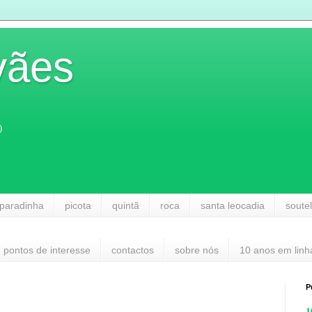
vães
)
paradinha
picota
quintã
roca
santa leocadia
soute
pontos de interesse
contactos
sobre nós
10 anos em linh
P
1