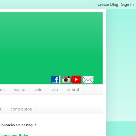
los
tojeira
vale
vila
zebral
a
contributos
ublicação em destaque
0 anos em linha