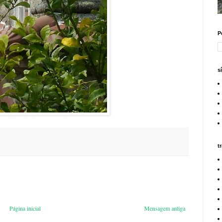
P
s
t
Página inicial
Mensagem antiga