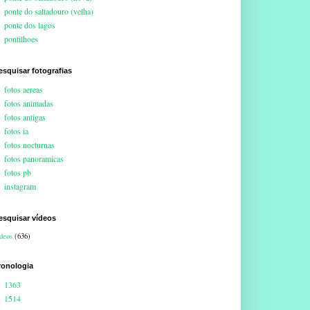
ponte do saltadouro (velha)
ponte dos lagos
pontilhoes
esquisar fotografias
fotos aereas
fotos animadas
fotos antigas
fotos ia
fotos nocturnas
fotos panoramicas
fotos pb
instagram
esquisar vídeos
deos
(636)
ronologia
1363
1514