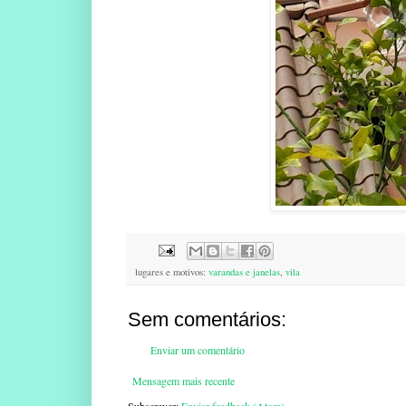
lugares e motivos:
varandas e janelas
,
vila
Sem comentários:
Enviar um comentário
Mensagem mais recente