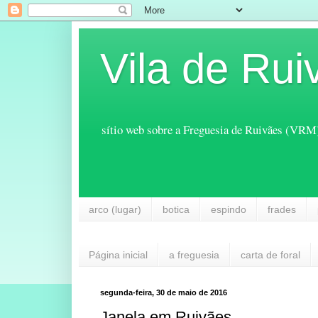
Vila de Rui
sítio web sobre a Freguesia de Ruivães (VRM
arco (lugar)
botica
espindo
frades
Página inicial
a freguesia
carta de foral
segunda-feira, 30 de maio de 2016
Janela em Ruivães