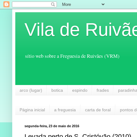
Vila de Ruivã
sítio web sobre a Freguesia de Ruivães (VRM)
arco (lugar)
botica
espindo
frades
paradinh
Página inicial
a freguesia
carta de foral
pontos d
segunda-feira, 23 de maio de 2016
Levada perto de S. Cristóvão (2010)