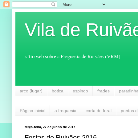
Vila de Ruivã
sítio web sobre a Freguesia de Ruivães (VRM)
arco (lugar)
botica
espindo
frades
paradinh
Página inicial
a freguesia
carta de foral
pontos d
terça-feira, 27 de junho de 2017
Festas de Ruivães 2016