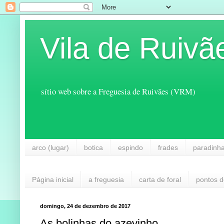
Vila de Ruivã
sítio web sobre a Freguesia de Ruivães (VRM)
arco (lugar)
botica
espindo
frades
paradinh
Página inicial
a freguesia
carta de foral
pontos d
domingo, 24 de dezembro de 2017
As bolinhas do azevinho