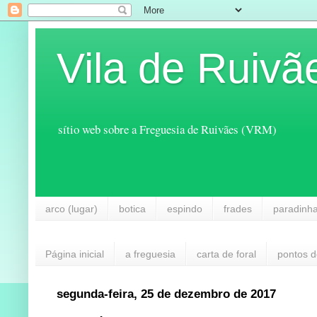
Vila de Ruivã
sítio web sobre a Freguesia de Ruivães (VRM)
arco (lugar)
botica
espindo
frades
paradinh
Página inicial
a freguesia
carta de foral
pontos d
segunda-feira, 25 de dezembro de 2017