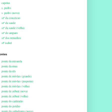
capelas
s. pedro
s. pedro (nova)
srª da conceicao
srª da saude
srª da saude (velha)
srª do amparo
srª dos remedios
stª isabel
ontes
ponte da misarela
ponte da mua
ponte da rês
ponte de ruivães (grande)
ponte de ruivães (pequena)
ponte de ruivães (velha)
ponte de zebral (nova)
ponte de zebral (velha)
ponte do caldeirão
ponte do poldro
ponte do saltadouro (nova)