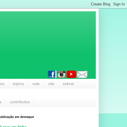
los
tojeira
vale
vila
zebral
a
contributos
ublicação em destaque
0 anos em linha