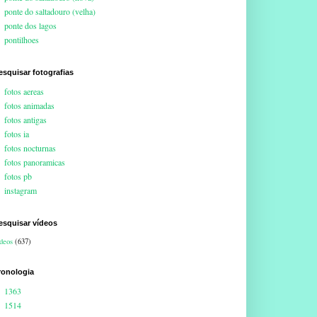
ponte do saltadouro (velha)
ponte dos lagos
pontilhoes
esquisar fotografias
fotos aereas
fotos animadas
fotos antigas
fotos ia
fotos nocturnas
fotos panoramicas
fotos pb
instagram
esquisar vídeos
deos
(637)
ronologia
1363
1514