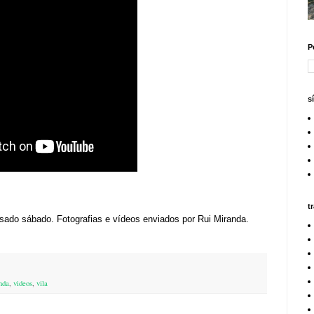
P
s
t
sado sábado. Fotografias e vídeos enviados por Rui Miranda.
nda
,
videos
,
vila