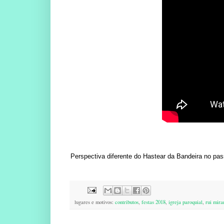
Perspectiva diferente do Hastear da Bandeira no pas
lugares e motivos:
contributos
,
festas 2018
,
igreja paroquial
,
rui mira