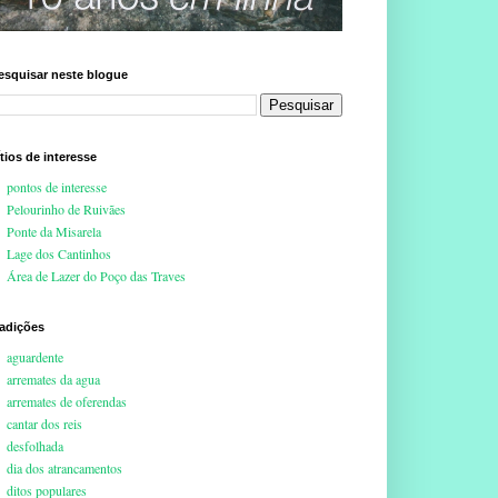
esquisar neste blogue
ítios de interesse
pontos de interesse
Pelourinho de Ruivães
Ponte da Misarela
Lage dos Cantinhos
Área de Lazer do Poço das Traves
radições
aguardente
arremates da agua
arremates de oferendas
cantar dos reis
desfolhada
dia dos atrancamentos
ditos populares