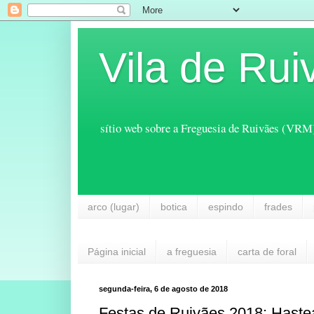
Vila de Rui
sítio web sobre a Freguesia de Ruivães (VRM
arco (lugar)
botica
espindo
frades
Página inicial
a freguesia
carta de foral
segunda-feira, 6 de agosto de 2018
Festas de Ruivães 2018: Hastea