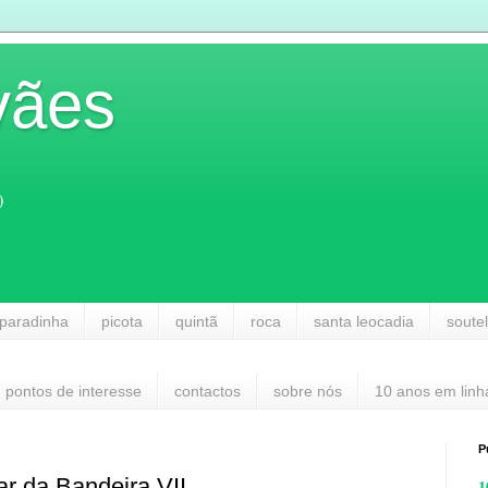
vães
)
paradinha
picota
quintã
roca
santa leocadia
soute
pontos de interesse
contactos
sobre nós
10 anos em linh
P
r da Bandeira VII
1