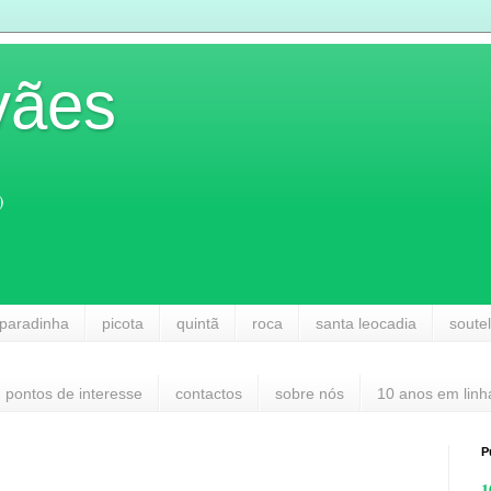
vães
)
paradinha
picota
quintã
roca
santa leocadia
soute
pontos de interesse
contactos
sobre nós
10 anos em linh
P
1