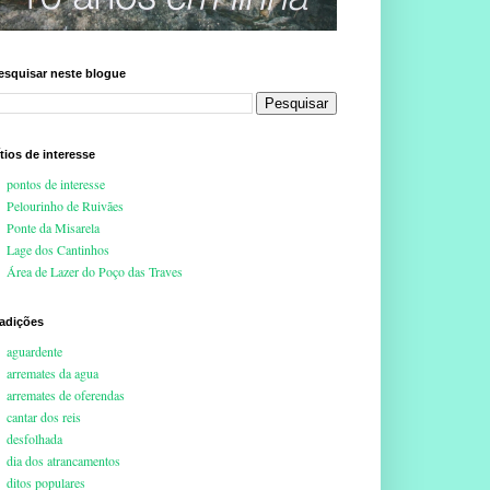
esquisar neste blogue
ítios de interesse
pontos de interesse
Pelourinho de Ruivães
Ponte da Misarela
Lage dos Cantinhos
Área de Lazer do Poço das Traves
radições
aguardente
arremates da agua
arremates de oferendas
cantar dos reis
desfolhada
dia dos atrancamentos
ditos populares