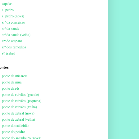
capelas
s. pedro
s. pedro (nova)
srª da conceicao
srª da saude
srª da saude (velha)
srª do amparo
srª dos remedios
stª isabel
ontes
ponte da misarela
ponte da mua
ponte da rês
ponte de ruivães (grande)
ponte de ruivães (pequena)
ponte de ruivães (velha)
ponte de zebral (nova)
ponte de zebral (velha)
ponte do caldeirão
ponte do poldro
ponte do saltadouro (nova)