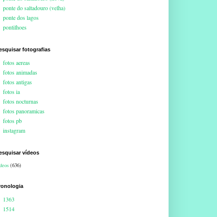
ponte do saltadouro (velha)
ponte dos lagos
pontilhoes
esquisar fotografias
fotos aereas
fotos animadas
fotos antigas
fotos ia
fotos nocturnas
fotos panoramicas
fotos pb
instagram
esquisar vídeos
deos
(636)
ronologia
1363
1514