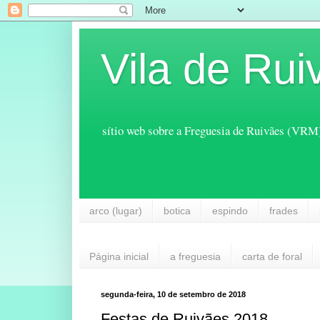
Vila de Rui
sítio web sobre a Freguesia de Ruivães (VRM
arco (lugar)
botica
espindo
frades
Página inicial
a freguesia
carta de foral
segunda-feira, 10 de setembro de 2018
Festas de Ruivães 2018