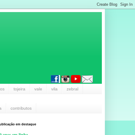
los
tojeira
vale
vila
zebral
a
contributos
ublicação em destaque
0 anos em linha