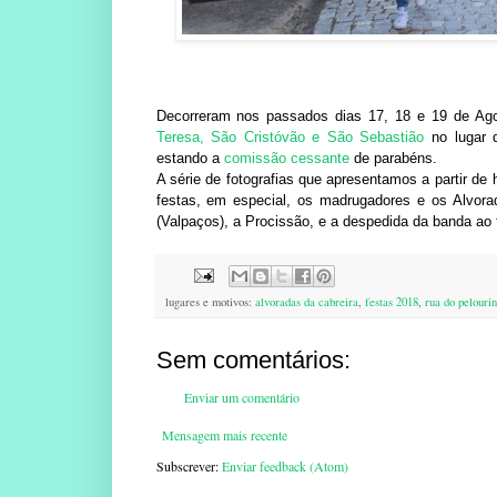
Decorreram nos passados dias 17, 18 e 19 de A
Teresa, São Cristóvão e São Sebastião
no lugar d
estando a
comissão cessante
de parabéns.
A série de fotografias que apresentamos a partir de 
festas, em especial, os madrugadores e os Alvora
(Valpaços), a Procissão, e a despedida da banda ao f
lugares e motivos:
alvoradas da cabreira
,
festas 2018
,
rua do pelouri
Sem comentários:
Enviar um comentário
Mensagem mais recente
Subscrever:
Enviar feedback (Atom)