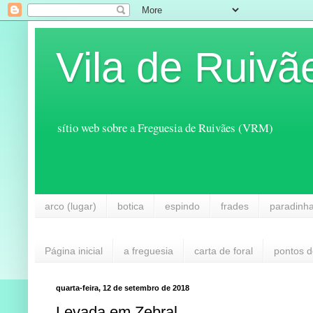
Vila de Ruivã
sítio web sobre a Freguesia de Ruivães (VRM)
arco (lugar)
botica
espindo
frades
paradinh
Página inicial
a freguesia
carta de foral
pontos d
quarta-feira, 12 de setembro de 2018
Levada em Zebral