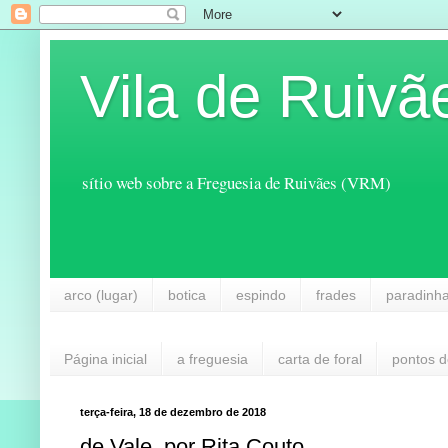
Vila de Ruivã
sítio web sobre a Freguesia de Ruivães (VRM)
arco (lugar)
botica
espindo
frades
paradinh
Página inicial
a freguesia
carta de foral
pontos d
terça-feira, 18 de dezembro de 2018
de Vale, por Rita Couto