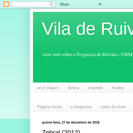
Vila de Rui
sítio web sobre a Freguesia de Ruivães (VRM
arco (lugar)
botica
espindo
frades
Página inicial
a freguesia
carta de foral
quinta-feira, 27 de dezembro de 2018
Zebral (2012)