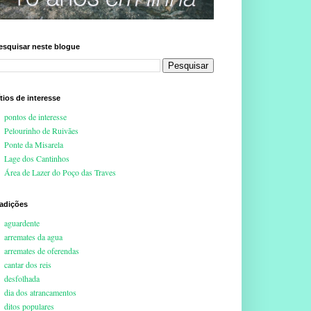
esquisar neste blogue
ítios de interesse
pontos de interesse
Pelourinho de Ruivães
Ponte da Misarela
Lage dos Cantinhos
Área de Lazer do Poço das Traves
radições
aguardente
arremates da agua
arremates de oferendas
cantar dos reis
desfolhada
dia dos atrancamentos
ditos populares