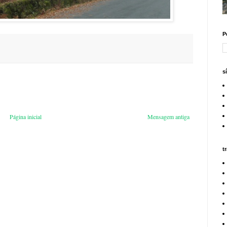
P
s
Página inicial
Mensagem antiga
t