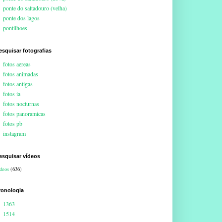
ponte do saltadouro (velha)
ponte dos lagos
pontilhoes
esquisar fotografias
fotos aereas
fotos animadas
fotos antigas
fotos ia
fotos nocturnas
fotos panoramicas
fotos pb
instagram
esquisar vídeos
deos
(636)
ronologia
1363
1514