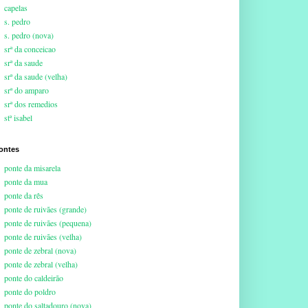
capelas
s. pedro
s. pedro (nova)
srª da conceicao
srª da saude
srª da saude (velha)
srª do amparo
srª dos remedios
stª isabel
ontes
ponte da misarela
ponte da mua
ponte da rês
ponte de ruivães (grande)
ponte de ruivães (pequena)
ponte de ruivães (velha)
ponte de zebral (nova)
ponte de zebral (velha)
ponte do caldeirão
ponte do poldro
ponte do saltadouro (nova)