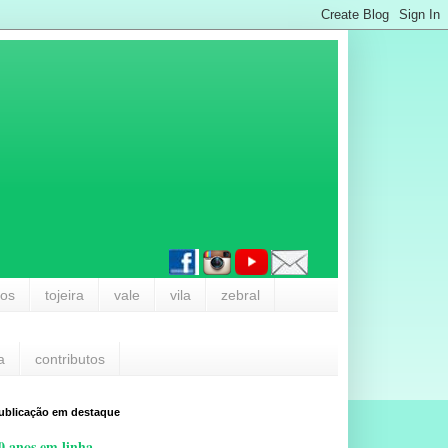
los
tojeira
vale
vila
zebral
a
contributos
ublicação em destaque
0 anos em linha