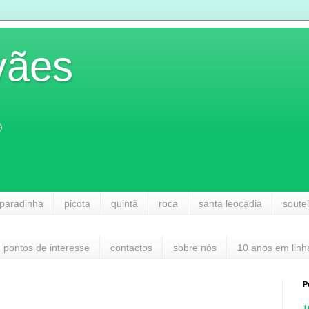
vães
)
paradinha
picota
quintã
roca
santa leocadia
soute
pontos de interesse
contactos
sobre nós
10 anos em linh
P
1