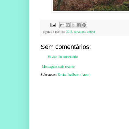
lugares e motivos:
2012
,
carvalhos
,
zebral
Sem comentários:
Enviar um comentário
Mensagem mais recente
Subscrever:
Enviar feedback (Atom)