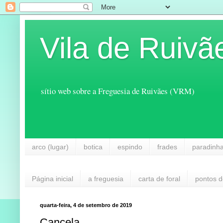
Vila de Ruivã
sítio web sobre a Freguesia de Ruivães (VRM)
arco (lugar)
botica
espindo
frades
paradinh
Página inicial
a freguesia
carta de foral
pontos d
quarta-feira, 4 de setembro de 2019
Cancela