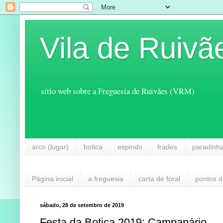
Vila de Ruivã
sítio web sobre a Freguesia de Ruivães (VRM)
arco (lugar)
botica
espindo
frades
paradinh
Página inicial
a freguesia
carta de foral
pontos d
sábado, 28 de setembro de 2019
Festa da Botica 2019: Campanário