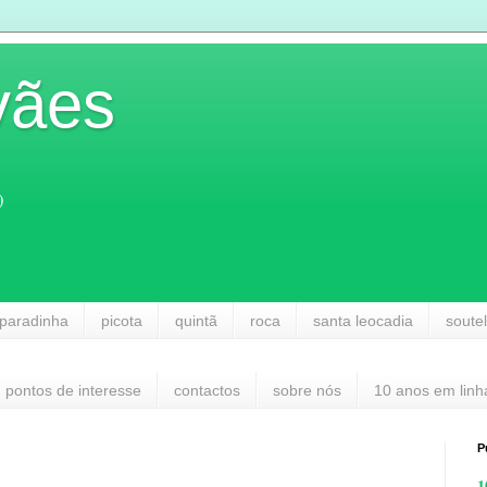
vães
)
paradinha
picota
quintã
roca
santa leocadia
soute
pontos de interesse
contactos
sobre nós
10 anos em linh
P
1