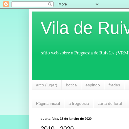
Vila de Rui
sítio web sobre a Freguesia de Ruivães (VRM
arco (lugar)
botica
espindo
frades
Página inicial
a freguesia
carta de foral
quarta-feira, 15 de janeiro de 2020
2010 - 2020