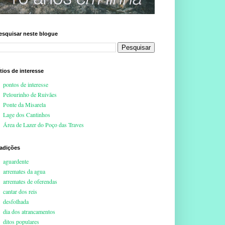
esquisar neste blogue
ítios de interesse
pontos de interesse
Pelourinho de Ruivães
Ponte da Misarela
Lage dos Cantinhos
Área de Lazer do Poço das Traves
radições
aguardente
arremates da agua
arremates de oferendas
cantar dos reis
desfolhada
dia dos atrancamentos
ditos populares