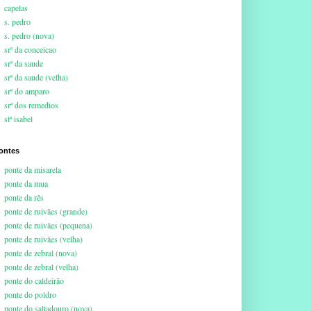
capelas
s. pedro
s. pedro (nova)
srª da conceicao
srª da saude
srª da saude (velha)
srª do amparo
srª dos remedios
stª isabel
ontes
ponte da misarela
ponte da mua
ponte da rês
ponte de ruivães (grande)
ponte de ruivães (pequena)
ponte de ruivães (velha)
ponte de zebral (nova)
ponte de zebral (velha)
ponte do caldeirão
ponte do poldro
ponte do saltadouro (nova)