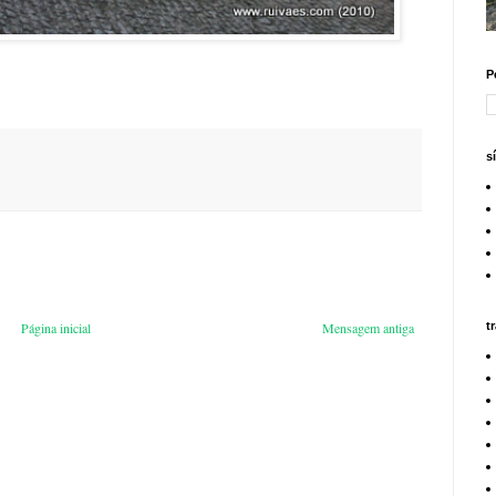
P
s
t
Página inicial
Mensagem antiga