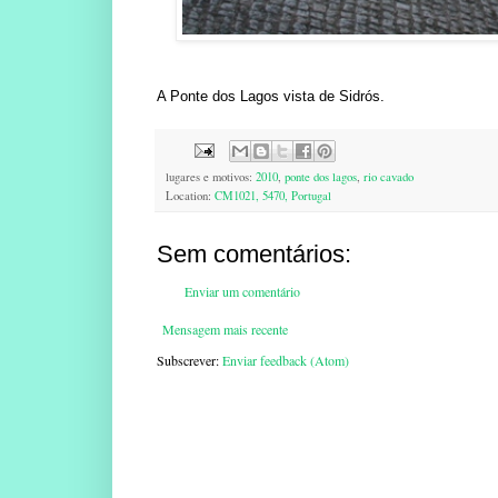
A Ponte dos Lagos vista de Sidrós.
lugares e motivos:
2010
,
ponte dos lagos
,
rio cavado
Location:
CM1021, 5470, Portugal
Sem comentários:
Enviar um comentário
Mensagem mais recente
Subscrever:
Enviar feedback (Atom)