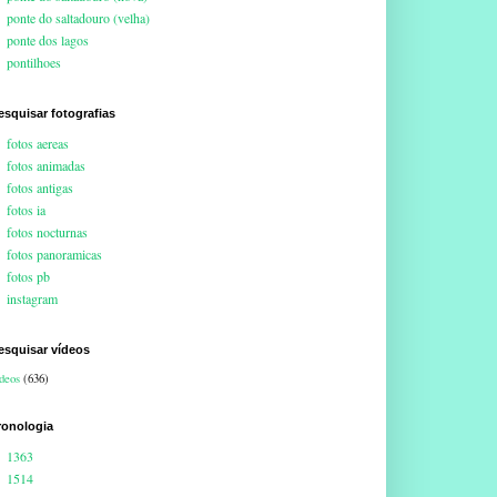
ponte do saltadouro (velha)
ponte dos lagos
pontilhoes
esquisar fotografias
fotos aereas
fotos animadas
fotos antigas
fotos ia
fotos nocturnas
fotos panoramicas
fotos pb
instagram
esquisar vídeos
deos
(636)
ronologia
1363
1514