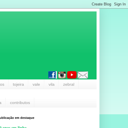
los
tojeira
vale
vila
zebral
a
contributos
ublicação em destaque
0 anos em linha