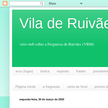
Vila de Ruivã
sítio web sobre a Freguesia de Ruivães (VRM)
arco (lugar)
botica
espindo
frades
paradinh
Página inicial
a freguesia
carta de foral
pontos d
segunda-feira, 30 de março de 2020
...