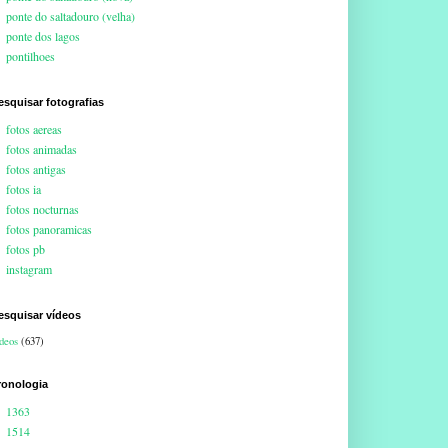
ponte do saltadouro (velha)
ponte dos lagos
pontilhoes
esquisar fotografias
fotos aereas
fotos animadas
fotos antigas
fotos ia
fotos nocturnas
fotos panoramicas
fotos pb
instagram
esquisar vídeos
deos
(637)
ronologia
1363
1514