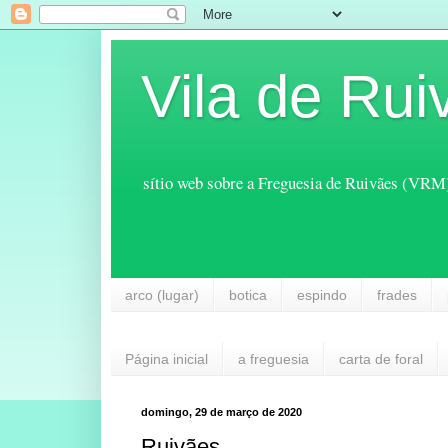
Vila de Rui
sítio web sobre a Freguesia de Ruivães (VRM
arco (lugar)
botica
espindo
frades
Página inicial
a freguesia
carta de foral
domingo, 29 de março de 2020
Ruivães