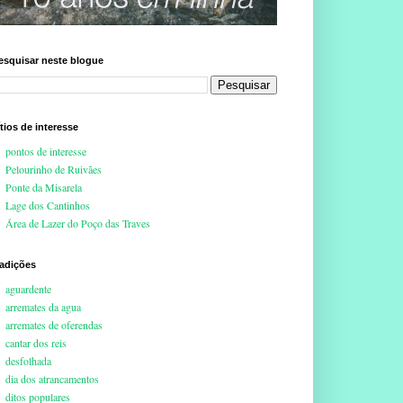
esquisar neste blogue
ítios de interesse
pontos de interesse
Pelourinho de Ruivães
Ponte da Misarela
Lage dos Cantinhos
Área de Lazer do Poço das Traves
radições
aguardente
arremates da agua
arremates de oferendas
cantar dos reis
desfolhada
dia dos atrancamentos
ditos populares