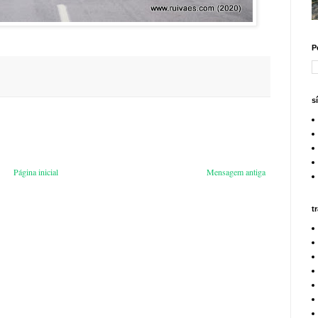
P
s
Página inicial
Mensagem antiga
t