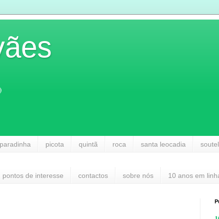
vães
)
paradinha
picota
quintã
roca
santa leocadia
soute
pontos de interesse
contactos
sobre nós
10 anos em linh
P
1