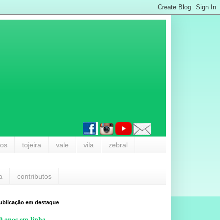
los
tojeira
vale
vila
zebral
a
contributos
ublicação em destaque
0 anos em linha