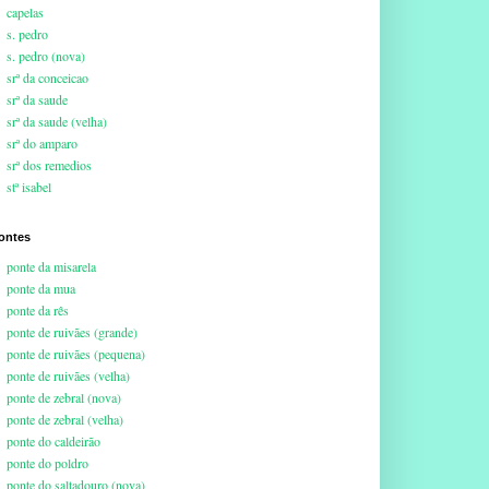
capelas
s. pedro
s. pedro (nova)
srª da conceicao
srª da saude
srª da saude (velha)
srª do amparo
srª dos remedios
stª isabel
ontes
ponte da misarela
ponte da mua
ponte da rês
ponte de ruivães (grande)
ponte de ruivães (pequena)
ponte de ruivães (velha)
ponte de zebral (nova)
ponte de zebral (velha)
ponte do caldeirão
ponte do poldro
ponte do saltadouro (nova)