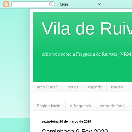
Vila de Rui
sítio web sobre a Freguesia de Ruivães (VRM
arco (lugar)
botica
espindo
frades
Página inicial
a freguesia
carta de foral
sexta-feira, 20 de março de 2020
Caminhada 9 Fev 2020