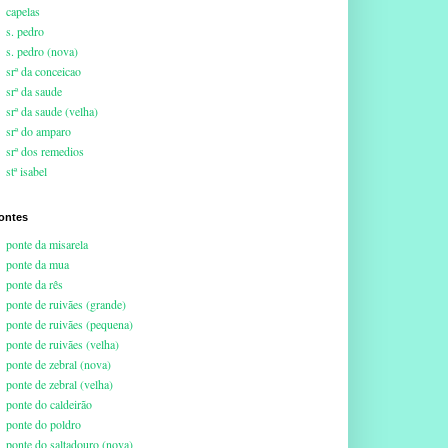
capelas
s. pedro
s. pedro (nova)
srª da conceicao
srª da saude
srª da saude (velha)
srª do amparo
srª dos remedios
stª isabel
ontes
ponte da misarela
ponte da mua
ponte da rês
ponte de ruivães (grande)
ponte de ruivães (pequena)
ponte de ruivães (velha)
ponte de zebral (nova)
ponte de zebral (velha)
ponte do caldeirão
ponte do poldro
ponte do saltadouro (nova)