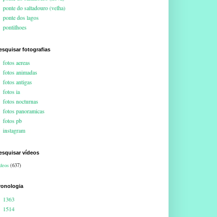
ponte do saltadouro (velha)
ponte dos lagos
pontilhoes
esquisar fotografias
fotos aereas
fotos animadas
fotos antigas
fotos ia
fotos nocturnas
fotos panoramicas
fotos pb
instagram
esquisar vídeos
deos
(637)
ronologia
1363
1514