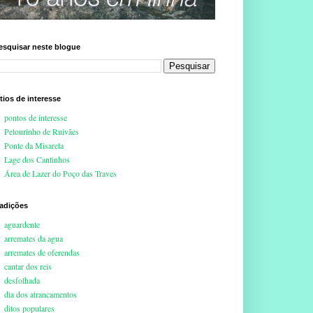
esquisar neste blogue
ítios de interesse
pontos de interesse
Pelourinho de Ruivães
Ponte da Misarela
Lage dos Cantinhos
Área de Lazer do Poço das Traves
radições
aguardente
arremates da agua
arremates de oferendas
cantar dos reis
desfolhada
dia dos atrancamentos
ditos populares