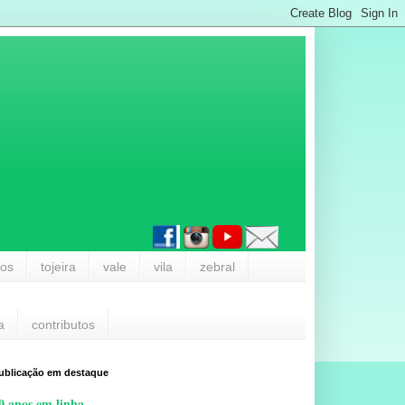
los
tojeira
vale
vila
zebral
a
contributos
ublicação em destaque
0 anos em linha