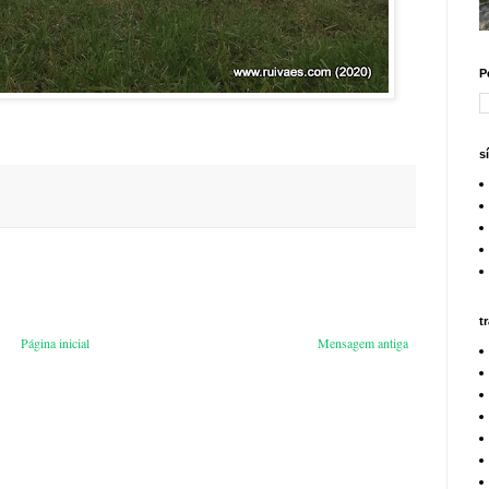
P
s
t
Página inicial
Mensagem antiga