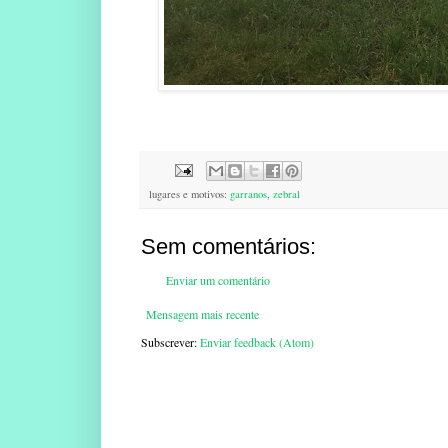
lugares e motivos:
garranos
,
zebral
Sem comentários:
Enviar um comentário
Mensagem mais recente
Subscrever:
Enviar feedback (Atom)