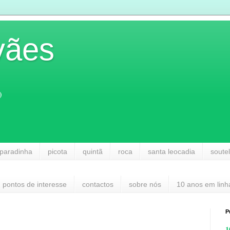
vães
)
paradinha
picota
quintã
roca
santa leocadia
soute
pontos de interesse
contactos
sobre nós
10 anos em linh
P
1