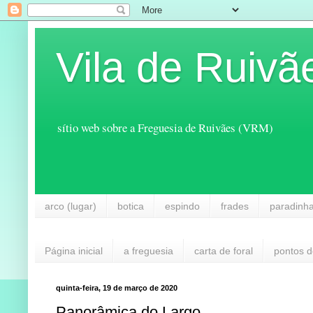
Vila de Ruivã
sítio web sobre a Freguesia de Ruivães (VRM)
arco (lugar)
botica
espindo
frades
paradinh
Página inicial
a freguesia
carta de foral
pontos d
quinta-feira, 19 de março de 2020
Panorâmica do Largo