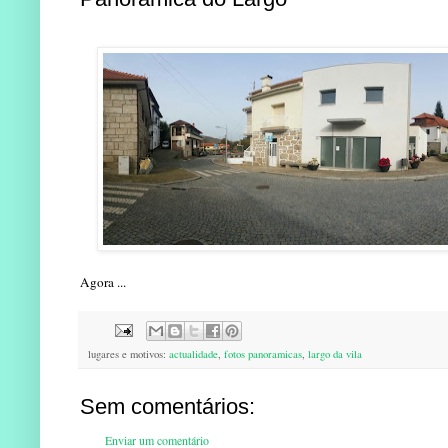
Agora ...
lugares e motivos:
actualidade
,
fotos panoramicas
,
largo da vila
Sem comentários:
Enviar um comentário