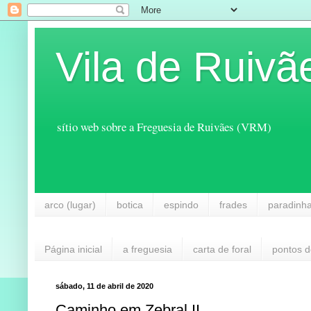
Vila de Ruivã
sítio web sobre a Freguesia de Ruivães (VRM)
arco (lugar)
botica
espindo
frades
paradinh
Página inicial
a freguesia
carta de foral
pontos d
sábado, 11 de abril de 2020
Caminho em Zebral II