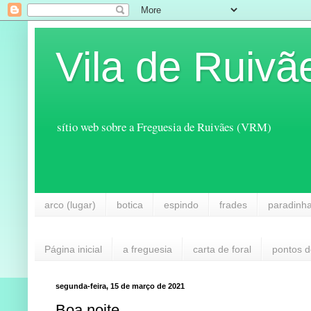
Vila de Ruivã
sítio web sobre a Freguesia de Ruivães (VRM)
arco (lugar)
botica
espindo
frades
paradinh
Página inicial
a freguesia
carta de foral
pontos d
segunda-feira, 15 de março de 2021
Boa noite