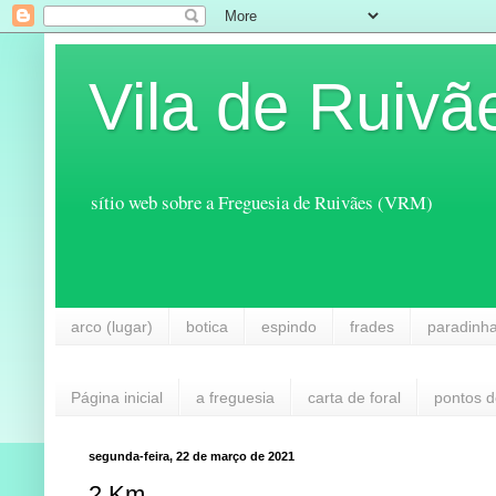
Vila de Ruivã
sítio web sobre a Freguesia de Ruivães (VRM)
arco (lugar)
botica
espindo
frades
paradinh
Página inicial
a freguesia
carta de foral
pontos d
segunda-feira, 22 de março de 2021
2 Km