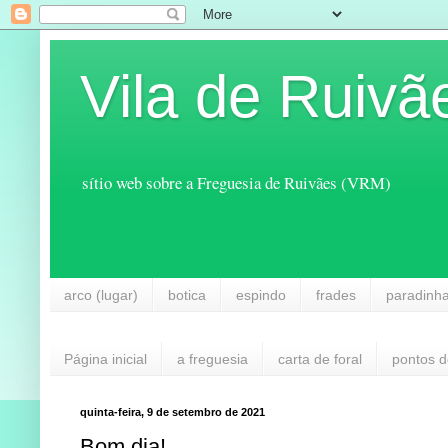
Vila de Ruivã
sítio web sobre a Freguesia de Ruivães (VRM)
arco (lugar)
botica
espindo
frades
paradinh
Página inicial
a freguesia
carta de foral
pontos d
quinta-feira, 9 de setembro de 2021
Bom dia!