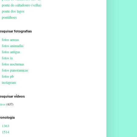
ponte do saltadouro (velha)
ponte dos lagos
pontilhoes
esquisar fotografias
fotos aereas
fotos animadas
fotos antigas
fotos ia
fotos nocturnas
fotos panoramicas
fotos pb
instagram
esquisar vídeos
deos
(637)
ronologia
1363
1514