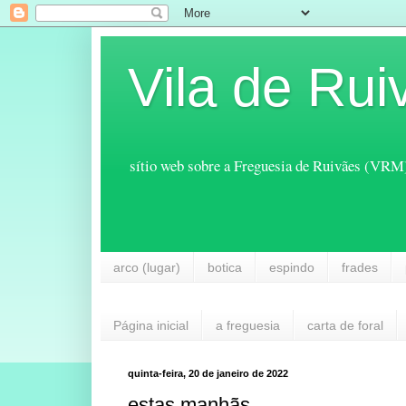
Vila de Rui
sítio web sobre a Freguesia de Ruivães (VRM
arco (lugar)
botica
espindo
frades
Página inicial
a freguesia
carta de foral
quinta-feira, 20 de janeiro de 2022
estas manhãs ...