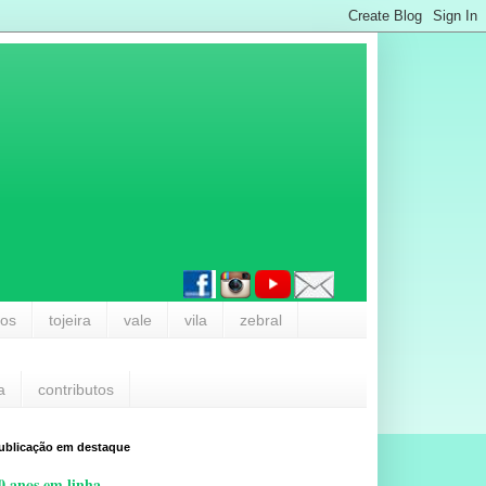
los
tojeira
vale
vila
zebral
a
contributos
ublicação em destaque
0 anos em linha