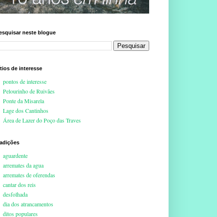
esquisar neste blogue
ítios de interesse
pontos de interesse
Pelourinho de Ruivães
Ponte da Misarela
Lage dos Cantinhos
Área de Lazer do Poço das Traves
radições
aguardente
arremates da agua
arremates de oferendas
cantar dos reis
desfolhada
dia dos atrancamentos
ditos populares