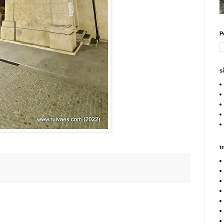
P
s
t