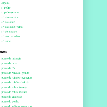
capelas
s. pedro
s. pedro (nova)
srª da conceicao
srª da saude
srª da saude (velha)
srª do amparo
srª dos remedios
stª isabel
ontes
ponte da misarela
ponte da mua
ponte da rês
ponte de ruivães (grande)
ponte de ruivães (pequena)
ponte de ruivães (velha)
ponte de zebral (nova)
ponte de zebral (velha)
ponte do caldeirão
ponte do poldro
ponte do saltadouro (nova)