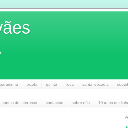
vães
)
paradinha
picota
quintã
roca
santa leocadia
soute
pontos de interesse
contactos
sobre nós
10 anos em linh
P
1