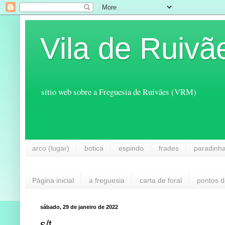
Vila de Ruivã
sítio web sobre a Freguesia de Ruivães (VRM)
arco (lugar)
botica
espindo
frades
paradinh
Página inicial
a freguesia
carta de foral
pontos d
sábado, 29 de janeiro de 2022
s/t