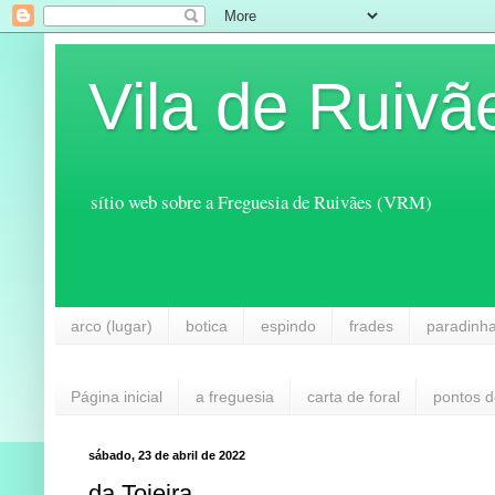
Vila de Ruivã
sítio web sobre a Freguesia de Ruivães (VRM)
arco (lugar)
botica
espindo
frades
paradinh
Página inicial
a freguesia
carta de foral
pontos d
sábado, 23 de abril de 2022
da Tojeira