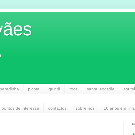
vães
)
paradinha
picota
quintã
roca
santa leocadia
soute
pontos de interesse
contactos
sobre nós
10 anos em linh
P
1