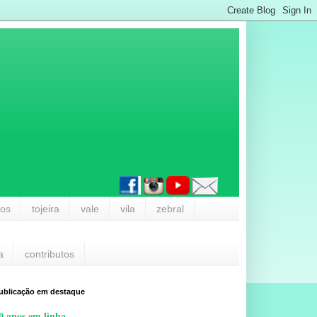
los
tojeira
vale
vila
zebral
a
contributos
ublicação em destaque
0 anos em linha