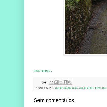
outro ângulo ...
lugares e motivos:
casa de amadeu cesar
,
casa de dentro
,
flores
,
rua 
Sem comentários: