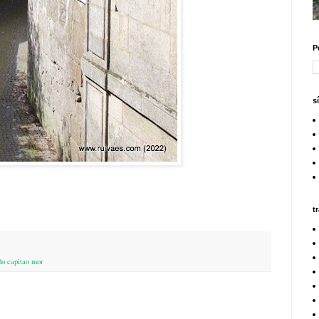
P
s
t
do capitao mor