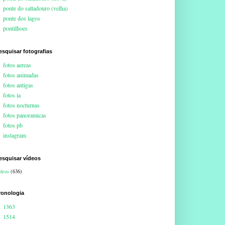
ponte do saltadouro (velha)
ponte dos lagos
pontilhoes
esquisar fotografias
fotos aereas
fotos animadas
fotos antigas
fotos ia
fotos nocturnas
fotos panoramicas
fotos pb
instagram
esquisar vídeos
deos
(636)
ronologia
1363
1514