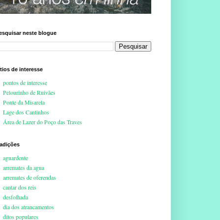
esquisar neste blogue
ítios de interesse
pontos de interesse
Pelourinho de Ruivães
Ponte da Misarela
Lage dos Cantinhos
Área de Lazer do Poço das Traves
radições
aguardente
arremates da agua
arremates de oferendas
cantar dos reis
desfolhada
dia dos atrancamentos
ditos populares