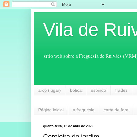
Vila de Rui
sítio web sobre a Freguesia de Ruivães (VRM
arco (lugar)
botica
espindo
frades
Página inicial
a freguesia
carta de foral
quarta-feira, 13 de abril de 2022
Cerejeira de jardim