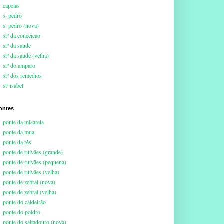
capelas
s. pedro
s. pedro (nova)
srª da conceicao
srª da saude
srª da saude (velha)
srª do amparo
srª dos remedios
stª isabel
ontes
ponte da misarela
ponte da mua
ponte da rês
ponte de ruivães (grande)
ponte de ruivães (pequena)
ponte de ruivães (velha)
ponte de zebral (nova)
ponte de zebral (velha)
ponte do caldeirão
ponte do poldro
ponte do saltadouro (nova)