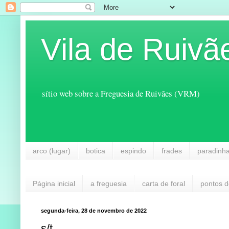
Vila de Ruivã
sítio web sobre a Freguesia de Ruivães (VRM)
arco (lugar)
botica
espindo
frades
paradinh
Página inicial
a freguesia
carta de foral
pontos d
segunda-feira, 28 de novembro de 2022
s/t