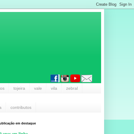
los
tojeira
vale
vila
zebral
a
contributos
ublicação em destaque
0 anos em linha