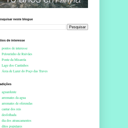
esquisar neste blogue
ítios de interesse
pontos de interesse
Pelourinho de Ruivães
Ponte da Misarela
Lage dos Cantinhos
Área de Lazer do Poço das Traves
radições
aguardente
arremates da agua
arremates de oferendas
cantar dos reis
desfolhada
dia dos atrancamentos
ditos populares