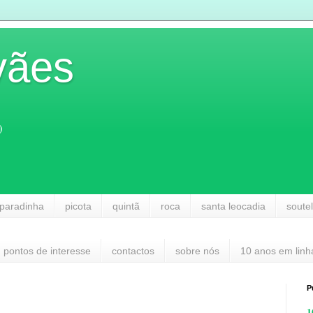
vães
)
paradinha
picota
quintã
roca
santa leocadia
soute
pontos de interesse
contactos
sobre nós
10 anos em linh
P
1