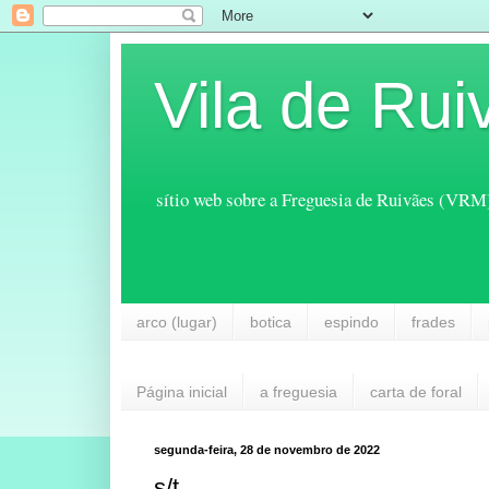
Vila de Rui
sítio web sobre a Freguesia de Ruivães (VRM
arco (lugar)
botica
espindo
frades
Página inicial
a freguesia
carta de foral
segunda-feira, 28 de novembro de 2022
s/t