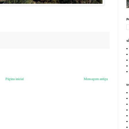
P
s
Página inicial
Mensagem antiga
t