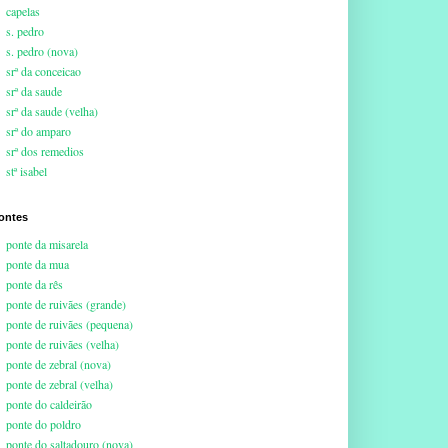
capelas
s. pedro
s. pedro (nova)
srª da conceicao
srª da saude
srª da saude (velha)
srª do amparo
srª dos remedios
stª isabel
ontes
ponte da misarela
ponte da mua
ponte da rês
ponte de ruivães (grande)
ponte de ruivães (pequena)
ponte de ruivães (velha)
ponte de zebral (nova)
ponte de zebral (velha)
ponte do caldeirão
ponte do poldro
ponte do saltadouro (nova)