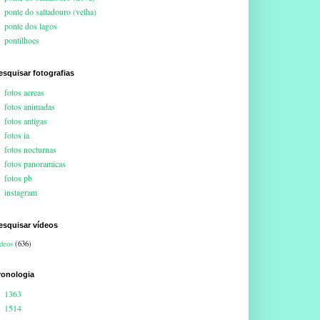
ponte do saltadouro (velha)
ponte dos lagos
pontilhoes
esquisar fotografias
fotos aereas
fotos animadas
fotos antigas
fotos ia
fotos nocturnas
fotos panoramicas
fotos pb
instagram
esquisar vídeos
deos
(636)
ronologia
1363
1514