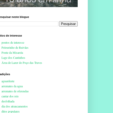
esquisar neste blogue
ítios de interesse
pontos de interesse
Pelourinho de Ruivães
Ponte da Misarela
Lage dos Cantinhos
Área de Lazer do Poço das Traves
radições
aguardente
arremates da agua
arremates de oferendas
cantar dos reis
desfolhada
dia dos atrancamentos
ditos populares