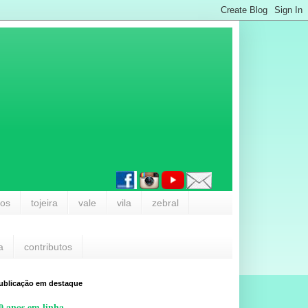
los
tojeira
vale
vila
zebral
a
contributos
ublicação em destaque
0 anos em linha