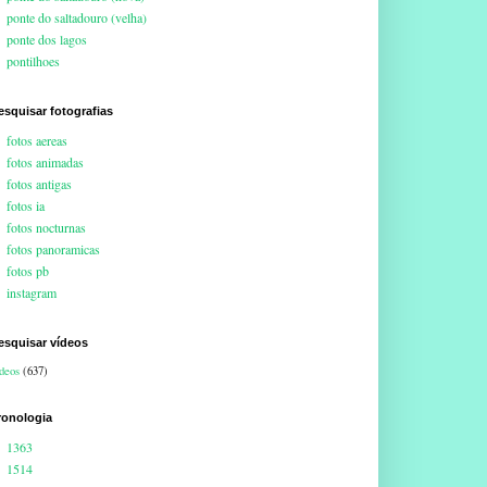
ponte do saltadouro (velha)
ponte dos lagos
pontilhoes
esquisar fotografias
fotos aereas
fotos animadas
fotos antigas
fotos ia
fotos nocturnas
fotos panoramicas
fotos pb
instagram
esquisar vídeos
deos
(637)
ronologia
1363
1514