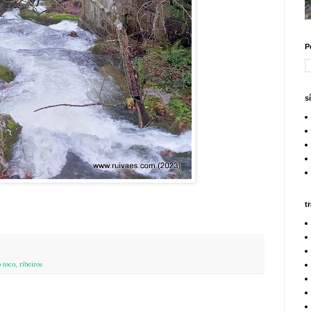
P
s
t
o toco
,
ribeiros