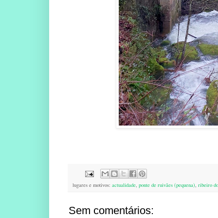
lugares e motivos:
actualidade
,
ponte de ruivães (pequena)
,
ribeiro d
Sem comentários: