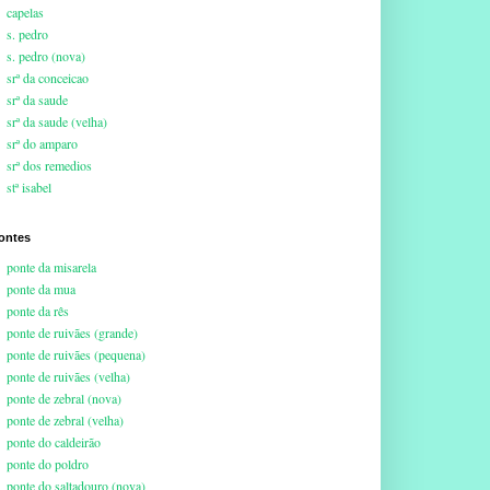
capelas
s. pedro
s. pedro (nova)
srª da conceicao
srª da saude
srª da saude (velha)
srª do amparo
srª dos remedios
stª isabel
ontes
ponte da misarela
ponte da mua
ponte da rês
ponte de ruivães (grande)
ponte de ruivães (pequena)
ponte de ruivães (velha)
ponte de zebral (nova)
ponte de zebral (velha)
ponte do caldeirão
ponte do poldro
ponte do saltadouro (nova)