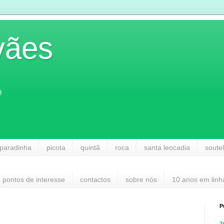
vães
)
paradinha
picota
quintã
roca
santa leocadia
soute
pontos de interesse
contactos
sobre nós
10 anos em linh
P
1