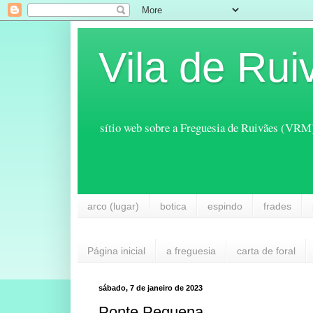
Vila de Rui
sítio web sobre a Freguesia de Ruivães (VRM
arco (lugar)
botica
espindo
frades
Página inicial
a freguesia
carta de foral
sábado, 7 de janeiro de 2023
Ponte Pequena