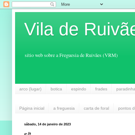
Vila de Ruivã
sítio web sobre a Freguesia de Ruivães (VRM)
arco (lugar)
botica
espindo
frades
paradinh
Página inicial
a freguesia
carta de foral
pontos d
sábado, 14 de janeiro de 2023
s/t