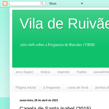
Vila de Ruivã
sítio web sobre a Freguesia de Ruivães (VRM)
arco (lugar)
botica
espindo
frades
paradinh
Página inicial
a freguesia
carta de foral
pontos d
sexta-feira, 28 de abril de 2023
Capela de Santa Isabel (2015)