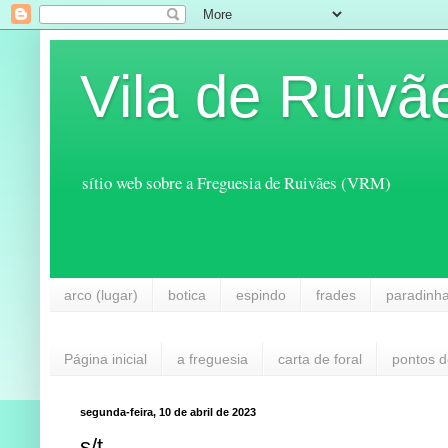
Vila de Ruivã
sítio web sobre a Freguesia de Ruivães (VRM)
arco (lugar)
botica
espindo
frades
paradinh
Página inicial
a freguesia
carta de foral
pontos d
segunda-feira, 10 de abril de 2023
s/t