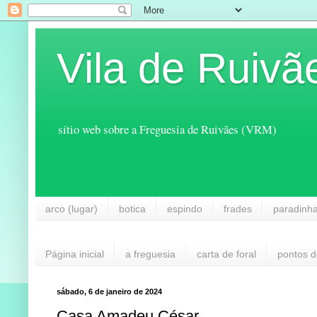
Vila de Ruivã
sítio web sobre a Freguesia de Ruivães (VRM)
arco (lugar)
botica
espindo
frades
paradinh
Página inicial
a freguesia
carta de foral
pontos d
sábado, 6 de janeiro de 2024
Casa Amadeu César