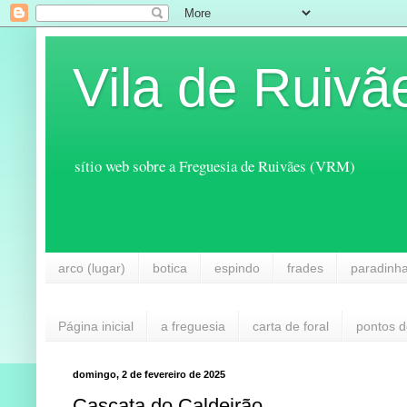
Vila de Ruivã
sítio web sobre a Freguesia de Ruivães (VRM)
arco (lugar)
botica
espindo
frades
paradinh
Página inicial
a freguesia
carta de foral
pontos d
domingo, 2 de fevereiro de 2025
Cascata do Caldeirão