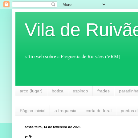
Vila de Ruivã
sítio web sobre a Freguesia de Ruivães (VRM)
arco (lugar)
botica
espindo
frades
paradinh
Página inicial
a freguesia
carta de foral
pontos d
sexta-feira, 14 de fevereiro de 2025
s/t