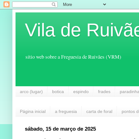
Vila de Ruivã
sítio web sobre a Freguesia de Ruivães (VRM)
arco (lugar)
botica
espindo
frades
paradinh
Página inicial
a freguesia
carta de foral
pontos d
sábado, 15 de março de 2025