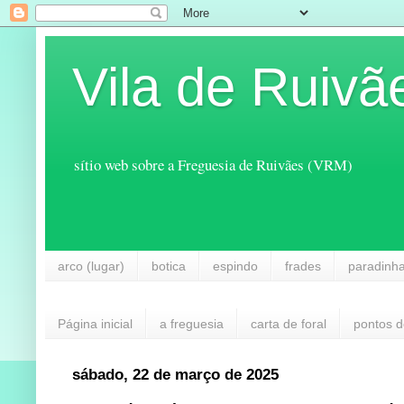
Vila de Ruivã
sítio web sobre a Freguesia de Ruivães (VRM)
arco (lugar)
botica
espindo
frades
paradinh
Página inicial
a freguesia
carta de foral
pontos d
sábado, 22 de março de 2025