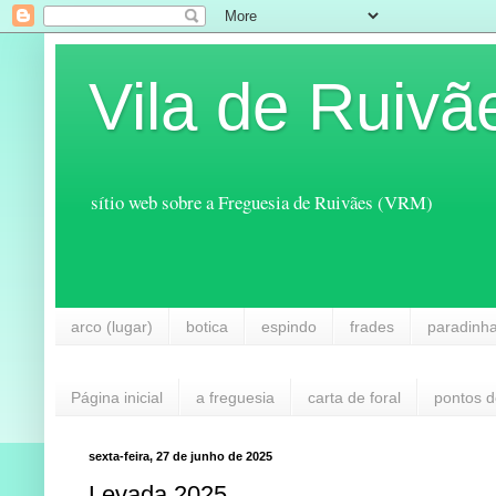
Vila de Ruivã
sítio web sobre a Freguesia de Ruivães (VRM)
arco (lugar)
botica
espindo
frades
paradinh
Página inicial
a freguesia
carta de foral
pontos d
sexta-feira, 27 de junho de 2025
Levada 2025