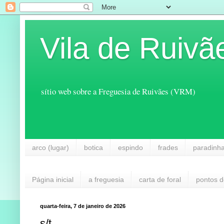
Vila de Ruivã
sítio web sobre a Freguesia de Ruivães (VRM)
arco (lugar)
botica
espindo
frades
paradinh
Página inicial
a freguesia
carta de foral
pontos d
quarta-feira, 7 de janeiro de 2026
s/t