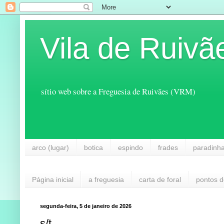
Vila de Ruivã
sítio web sobre a Freguesia de Ruivães (VRM)
arco (lugar)
botica
espindo
frades
paradinh
Página inicial
a freguesia
carta de foral
pontos d
segunda-feira, 5 de janeiro de 2026
s/t