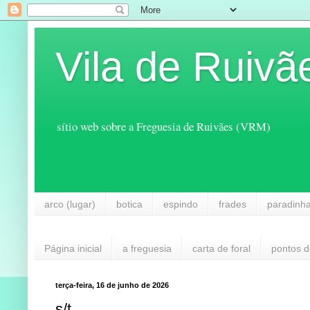
Vila de Ruivã
sítio web sobre a Freguesia de Ruivães (VRM)
arco (lugar)
botica
espindo
frades
paradinh
Página inicial
a freguesia
carta de foral
pontos d
terça-feira, 16 de junho de 2026
s/t