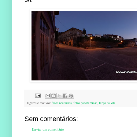
lugares e motivos:
fotos nocturnas
,
fotos panoramicas
,
largo da vila
Sem comentários:
Enviar um comentário