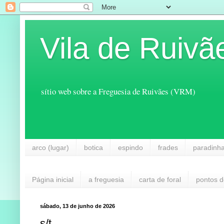
Vila de Ruivã
sítio web sobre a Freguesia de Ruivães (VRM)
arco (lugar)
botica
espindo
frades
paradinh
Página inicial
a freguesia
carta de foral
pontos d
sábado, 13 de junho de 2026
s/t