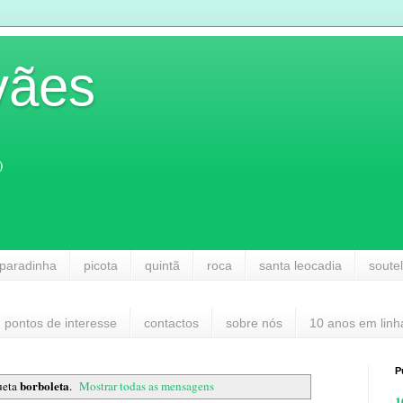
vães
)
paradinha
picota
quintã
roca
santa leocadia
soute
pontos de interesse
contactos
sobre nós
10 anos em linh
P
borboleta
ueta
.
Mostrar todas as mensagens
1