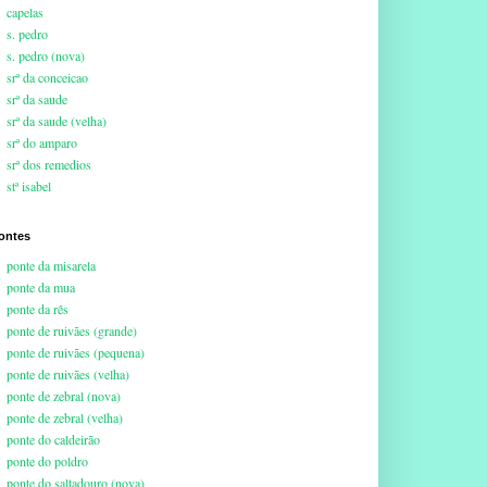
capelas
s. pedro
s. pedro (nova)
srª da conceicao
srª da saude
srª da saude (velha)
srª do amparo
srª dos remedios
stª isabel
ontes
ponte da misarela
ponte da mua
ponte da rês
ponte de ruivães (grande)
ponte de ruivães (pequena)
ponte de ruivães (velha)
ponte de zebral (nova)
ponte de zebral (velha)
ponte do caldeirão
ponte do poldro
ponte do saltadouro (nova)