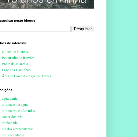
esquisar neste blogue
ítios de interesse
pontos de interesse
Pelourinho de Ruivães
Ponte da Misarela
Lage dos Cantinhos
Área de Lazer do Poço das Traves
radições
aguardente
arremates da agua
arremates de oferendas
cantar dos reis
desfolhada
dia dos atrancamentos
ditos populares