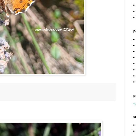
p
p
vi
c