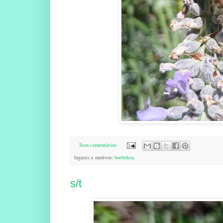
Sem comentários:
lugares e motivos:
borboleta
s/t