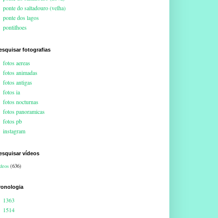
ponte do saltadouro (velha)
ponte dos lagos
pontilhoes
esquisar fotografias
fotos aereas
fotos animadas
fotos antigas
fotos ia
fotos nocturnas
fotos panoramicas
fotos pb
instagram
esquisar vídeos
deos
(636)
ronologia
1363
1514