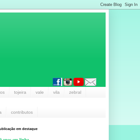
los
tojeira
vale
vila
zebral
a
contributos
ublicação em destaque
0 anos em linha