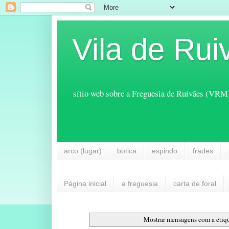
Vila de Rui
sítio web sobre a Freguesia de Ruivães (VRM
arco (lugar)
botica
espindo
frades
Página inicial
a freguesia
carta de foral
Mostrar mensagens com a etiq