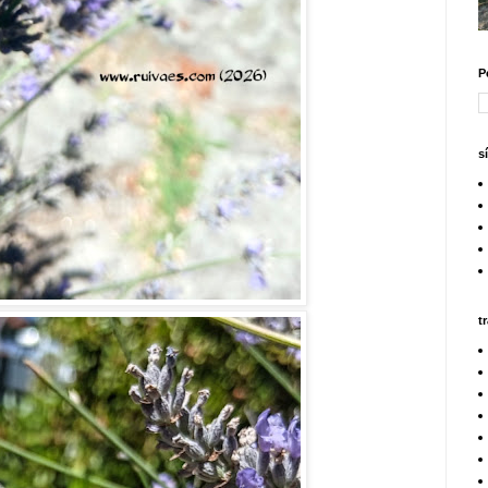
P
s
t